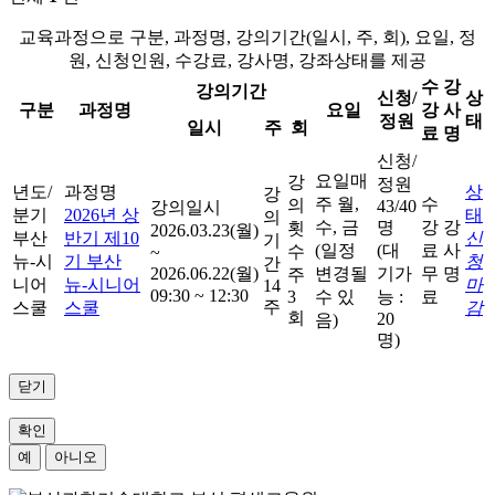
교육과정으로 구분, 과정명, 강의기간(일시, 주, 회), 요일, 정
원, 신청인원, 수강료, 강사명, 강좌상태를 제공
수
강
강의기간
신청/
상
구분
과정명
요일
강
사
정원
태
일시
주
회
료
명
신청/
요일
매
강
정원
년도/
과정명
상
강
주 월,
수
의
43/40
강의일시
분기
2026년 상
태
의
수, 금
명
강
강
횟
2026.03.23(월)
부산
반기 제10
신
기
(일정
(대
료
사
수
~
뉴-시
기 부산
청
간
2026.06.22(월)
변경될
기가
무
명
주
니어
뉴-시니어
마
14
09:30 ~ 12:30
3
수 있
능 :
료
주
스쿨
스쿨
감
회
20
음)
명)
닫기
확인
예
아니오