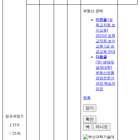
부동산 경매
·
이전글
[보
육교직원 보
수교육]
2023년 보육
교직원 보수
교육 1급 승
급교육 안내
다음글
[50+생애재
설계대학]
부동산유통
경영전문가
과정 학습자
모집
목록
닫기
정규과정
Ⅱ
확인
(‘23.9
예
아니오
~’23.9)