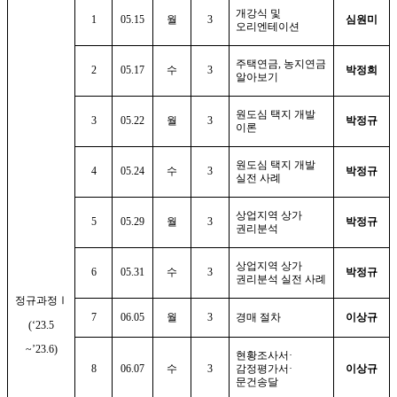
개강식 및
1
05.15
월
3
심원미
오리엔테이션
주택연금
,
농지연금
2
05.17
수
3
박정희
알아보기
원도심 택지 개발
3
05.22
월
3
박정규
이론
원도심 택지 개발
4
05.24
수
3
박정규
실전 사례
상업지역 상가
5
05.29
월
3
박정규
권리분석
상업지역 상가
6
05.31
수
3
박정규
권리분석 실전 사례
정규과정
Ⅰ
7
06.05
월
3
경매 절차
이상규
(‘23.5
~’23.6)
현황조사서
·
8
06.07
수
3
감정평가서
·
이상규
문건송달