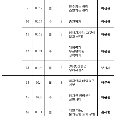
인수되는 권리
9
06.12
월
3
이상규
소멸되는 권리
10
06.14
수
3
중간평가
이상규
임대차계약
,
그것이
11
06.19
월
3
배문권
알고 싶다
!
대항력과
12
06.21
수
3
우선변제권
배문권
정복하기
(
특강
)
신중년
13
월
2
부산시
06.26
생애재설계
임차인의 배당요구
14
09.4
월
3
배문권
여부
임차인 권리분석
15
09.6
수
3
배문권
실전사례
개발 가능
,
09.11
월
3
김세현
16
불가능한 토지 구별