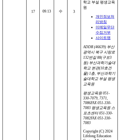
09.13
수
17
3
개인정보처
리방침
이메일무단
수집거부
사이트맵
ADDR
(46639) 부산
광역시 북구 시랑로
132번길 88(구포3
동) 부산과학기술대
학교 본관(10호건
물) 1층, 부산과학기
술대학교 부설 평생
교육원
평생교육원
051-
330-7079, 7371,
7086
FAX
051-330-
7083
평생교육원 스
포츠센터
051-330-
7082
FAX
051-330-
7083
Copyright (C) 2024
Lifelong Education