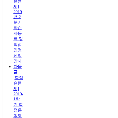
은행
제]
2019
년 2
분기
학습
자등
록 및
학점
인정
신청
안내
다음
글
[학점
은행
제]
2019-
1학
기 학
점은
행제