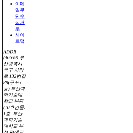
이메
일무
단수
집거
부
사이
트맵
ADDR
(46639) 부
산광역시
북구 시랑
로 132번길
88(구포3
동) 부산과
학기술대
학교 본관
(10호건물)
1층, 부산
과학기술
대학교 부
설 평생교