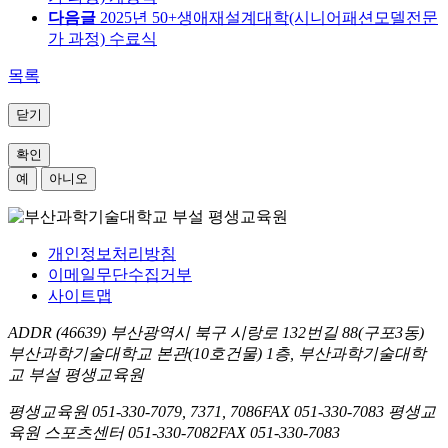
다음글
2025년 50+생애재설계대학(시니어패션모델전문
가 과정) 수료식
목록
닫기
확인
예
아니오
개인정보처리방침
이메일무단수집거부
사이트맵
ADDR
(46639) 부산광역시 북구 시랑로 132번길 88(구포3동)
부산과학기술대학교 본관(10호건물) 1층, 부산과학기술대학
교 부설 평생교육원
평생교육원
051-330-7079, 7371, 7086
FAX
051-330-7083
평생교
육원 스포츠센터
051-330-7082
FAX
051-330-7083